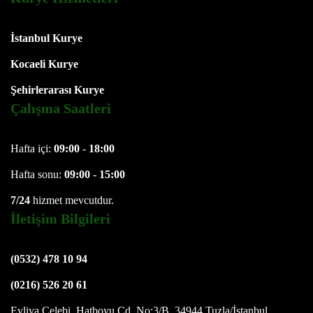
İstanbul Kurye
Kocaeli Kurye
Şehirlerarası Kurye
Çalışma Saatleri
Hafta içi:
09:00
-
18:00
Hafta sonu:
09:00
-
15:00
7/24
hizmet mevcutdur.
İletişim Bilgileri
(0532) 478 10 94
(0216) 526 20 61
Evliya Çelebi, Hatboyu Cd. No:3/B, 34944 Tuzla/İstanbul