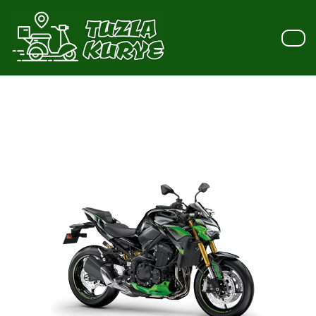
İçeriğe
geç