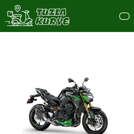
İçeriğe
geç