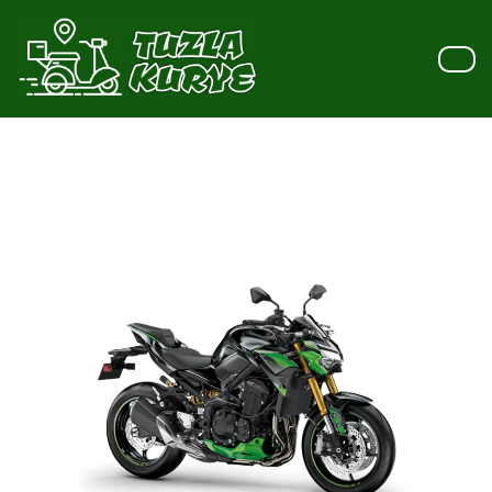
İçeriğe
geç