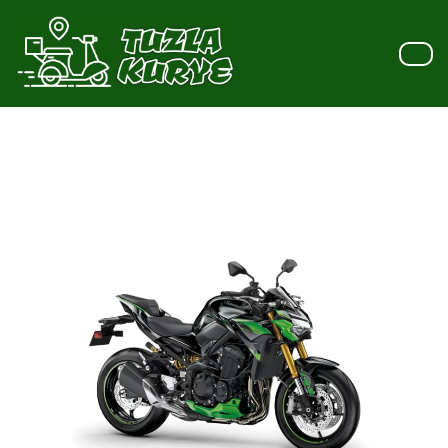
İçeriğe
geç