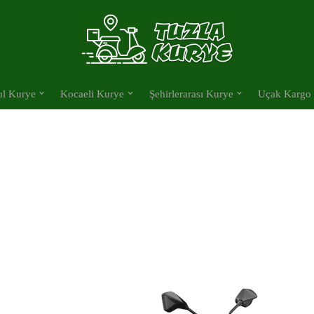
ul Kurye
Kocaeli Kurye
Şehirlerarası Kurye
Uçak Kargo