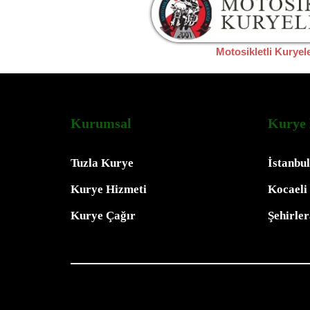
Motosikletli Kuryel
Kurumsal
Kurye 
Tuzla Kurye
İstanbu
Kurye Hizmeti
Kocaeli
Kurye Çağır
Şehirle