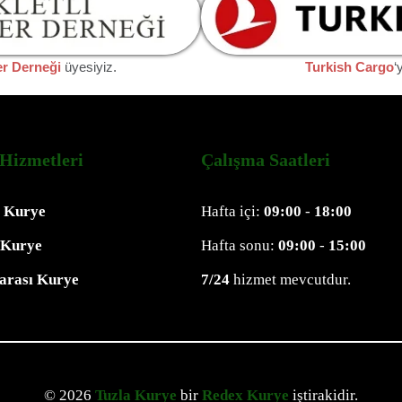
er Derneği
üyesiyiz.
Turkish Cargo
‘
Hizmetleri
Çalışma Saatleri
l Kurye
Hafta içi:
09:00
-
18:00
 Kurye
Hafta sonu:
09:00
-
15:00
rarası Kurye
7/24
hizmet mevcutdur.
© 2026
Tuzla Kurye
bir
Redex Kurye
iştirakidir.