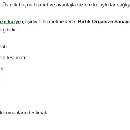
. Üstelik birçok hizmet ve avantajla sizlere kolaylıklar sağlı
ize kurye
çeşidiyle hizmetinizdedir.
Birlik Organize Sanay
 gibidir:
matı
in teslimatı
tı
ı
dokümanların teslimatı