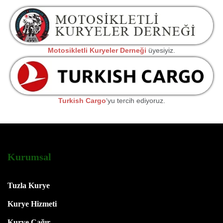
Motosikletli Kuryeler Derneği
üyesiyiz.
Turkish Cargo
‘yu tercih ediyoruz.
Kurumsal
Tuzla Kurye
Kurye Hizmeti
Kurye Çağır