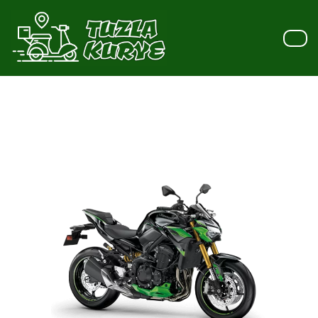
İçeriğe
geç