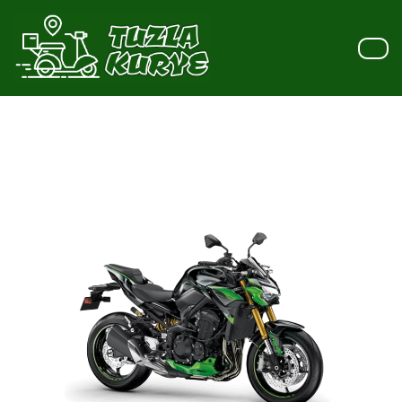
İçeriğe
geç