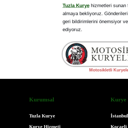
Tuzla Kurye
hizmetleri sunan f
almaya bekliyoruz. Gönderilerin
geri bildirimlerini önemsiyor v
ediyoruz.
Motosikletli Kuryel
Kurumsal
Kurye 
Tuzla Kurye
İstanbu
Kurye Hizmeti
Kocaeli