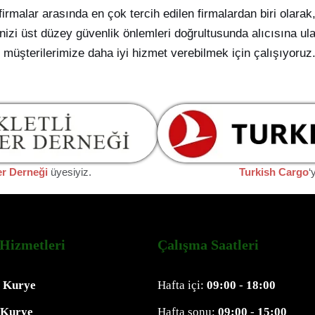
irmalar arasında en çok tercih edilen firmalardan biri olarak
izi üst düzey güvenlik önlemleri doğrultusunda alıcısına ula
e müşterilerimize daha iyi hizmet verebilmek için çalışıyoruz
er Derneği
üyesiyiz.
Turkish Cargo
‘
Hizmetleri
Çalışma Saatleri
l Kurye
Hafta içi:
09:00
-
18:00
 Kurye
Hafta sonu:
09:00
-
15:00