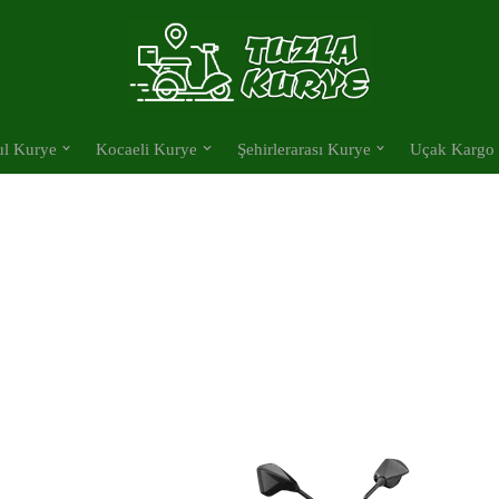
ul Kurye
Kocaeli Kurye
Şehirlerarası Kurye
Uçak Kargo