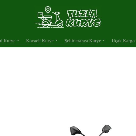
ul Kurye
Kocaeli Kurye
Şehirlerarası Kurye
Uçak Kargo