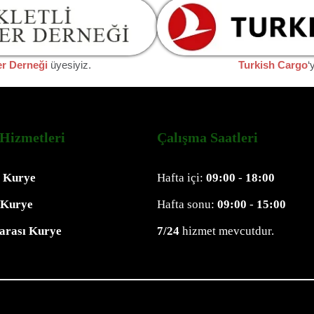
er Derneği
üyesiyiz.
Turkish Cargo
‘
Hizmetleri
Çalışma Saatleri
l Kurye
Hafta içi:
09:00
-
18:00
 Kurye
Hafta sonu:
09:00
-
15:00
rarası Kurye
7/24
hizmet mevcutdur.