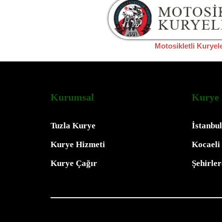
Motosikletli Kuryel
Kurumsal
Kurye 
Tuzla Kurye
İstanbu
Kurye Hizmeti
Kocaeli
Kurye Çağır
Şehirle