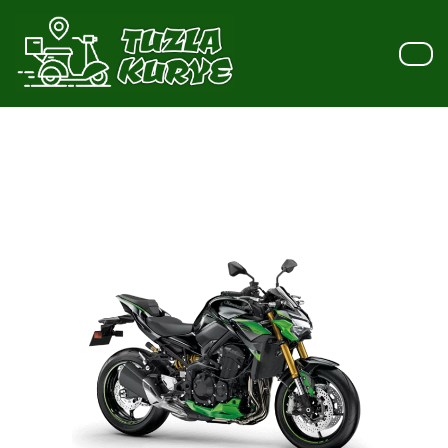
İçeriğe
geç