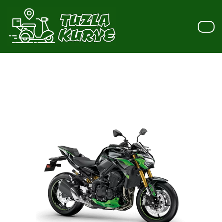
İçeriğe
geç